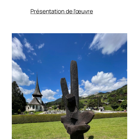
:
Présentation de l’œuvre
Esprit
souffleur
–
Esprit
siffleur