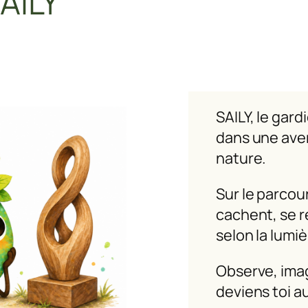
AILY
SAILY, le gar
dans une aven
nature.
Sur le parcou
cachent, se r
selon la lumiè
Observe, imag
deviens toi a