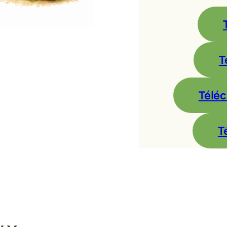
T
Téléc
T