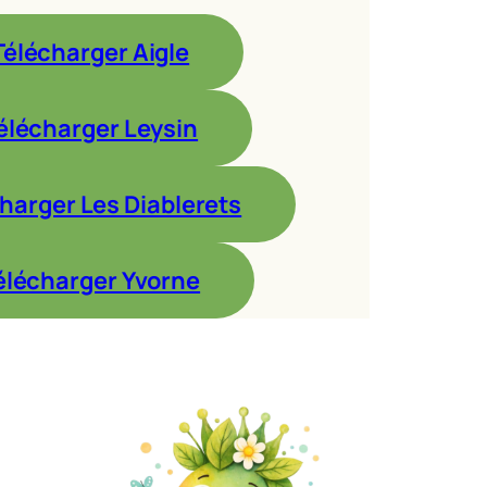
Télécharger Aigle
élécharger Leysin
harger Les Diablerets
élécharger Yvorne