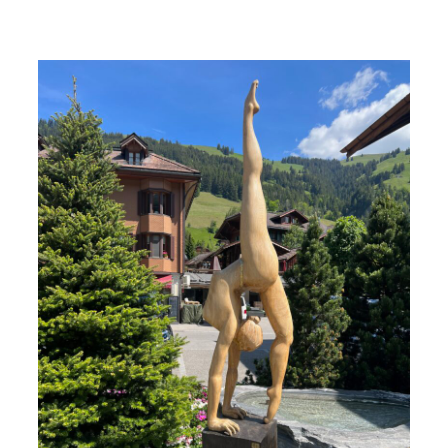
Art
&
Saveurs