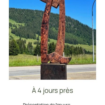
À 4 jours près
:
Présentation de l’œuvre